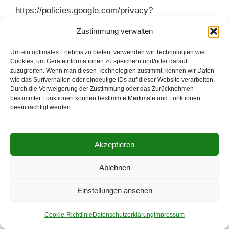
https://policies.google.com/privacy?
hl=de#inforetaining
Zustimmung verwalten
Um ein optimales Erlebnis zu bieten, verwenden wir Technologien wie
Es ist nicht ausgeschlossen, dass
Cookies, um Geräteinformationen zu speichern und/oder darauf
personenbezogene Daten in unsichere Drittstaaten
zuzugreifen. Wenn man diesen Technologien zustimmt, können wir Daten
wie das Surfverhalten oder eindeutige IDs auf dieser Website verarbeiten.
übertragen werden (USA), in denen ein geringeres
Durch die Verweigerung der Zustimmung oder das Zurücknehmen
Datenschutzniveau als in der EU gegeben ist.
bestimmter Funktionen können bestimmte Merkmale und Funktionen
beeinträchtigt werden.
Google ist zertifiziert im EU-US-Data-Privacy
Framework, welches die sichere Datenverarbeitung
von EU-Bürgern in den USA regelt. Wir haben einen
Akzeptieren
Vertrag zur Auftragsverarbeitung (AVV) mit Google
Ablehnen
geschlossen, der gewährleistet, dass
personenbezogene Daten nur nach unseren
Einstellungen ansehen
Weisungen und unter Einhaltung der DSGVO
verarbeitet werden.
Cookie-Richtlinie
Datenschutzerklärung
Impressum